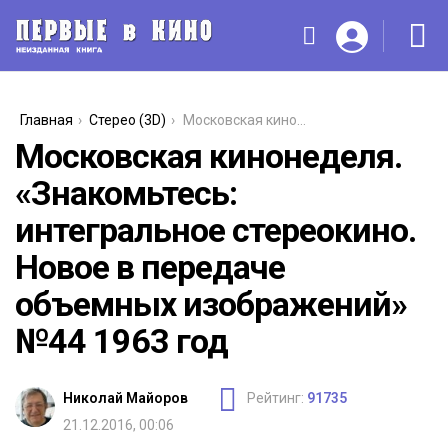
You are here:
Главная
Стерео (3D)
Московская кинонеделя. «Знакомьтесь: интегральное стереокино. Новое в передаче объемных изображений» №44 1963 год
Московская кинонеделя.
«Знакомьтесь:
интегральное стереокино.
Новое в передаче
объемных изображений»
№44 1963 год
Николай Майоров
Рейтинг:
91735
21.12.2016, 00:06